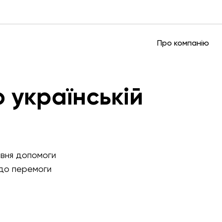
Про компанію
 українській
Сплачу
допом
ивня допомоги
Третину комісії 
 до перемоги
користь ЗСУ
Сплатити 