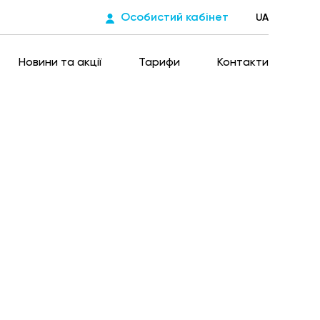
Особистий кабінет
UA
Новини та акції
Тарифи
Контакти
йте за газ за
огою Viber-бота
від кожного платежу ми перераховуємо на
за газ