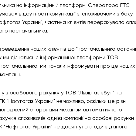
альника на інформаційній платформі Оператора ГТС
умовах відсутності комунікації зі споживачами з боку
афтогаз України", частина клієнтів перерахувала опл
ого постачальника.
ереведення наших клієнтів до "постачальника останн
 як ми дізнались з інформаційної платформи ТОВ
 постачальника, ми почали інформувати про це наших
компанії.
 з особового рахунку у ТОВ "Львівгаз збут" на
К "Нафтогаз України" неможливо, оскільки це різні
й погоджений сторонами механізм автоматичного
унків споживачів однієї компанії на особові рахунки
"ГК "Нафтогаз України" не досягнуто згоди з даного