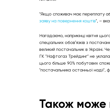
"Якщо споживач має переплату або
заяву на повернення коштів
", – в
Нагадаємо, наприкінці квітня цьог
спеціальних обовʼязків з постачан
великий постачальник в Україні. Ч
ГК "Нафтогаз Трейдинг" не уклала
цього більше 90% побутових спожи
"постачальника останньої надії", ф
Також може 