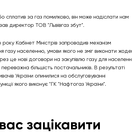
 сплатив за газ помилково, він може надіслати нам
казав директор ТОВ "Львівгаз збут".
о року Кабінет Міністрів запровадив механізм
ня газу населенню, умови якого не зміг виконати жоде
ерез це нові договори на закупівлю газу для населенн
 переважна більшість постачальників. В результаті
вачів України опинилися на обслуговуванні
ункції якого виконує "ГК "Нафтогаз України".
вас зацікавити