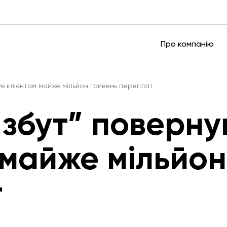
Про компанію
нув клієнтам майже мільйон гривень переплат
 збут” поверну
 майже мільйон
т