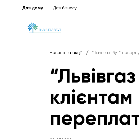
Для дому
Для бізнесу
/
Новини та акції
“Львівгаз збут” повер
“Львівгаз
клієнтам
перепла