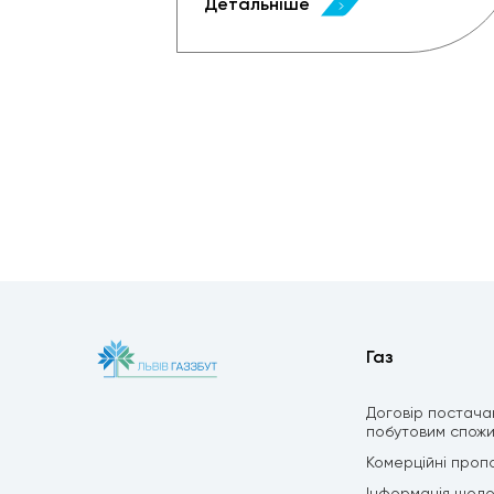
Детальніше
Газ
Договір постача
побутовим спож
Комерційні пропо