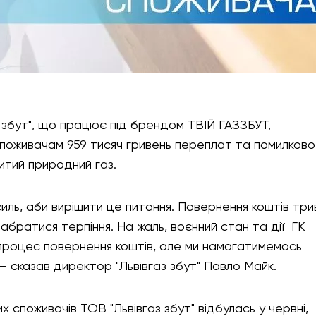
 збут", що працює під брендом ТВІЙ ГАЗЗБУТ,
споживачам 959 тисяч гривень переплат та помилково
итий природний газ.
ль, аби вирішити це питання. Повернення коштів тр
набратися терпіння. На жаль, воєнний стан та дії ГК
 процес повернення коштів, але ми намагатимемось
 – сказав директор "Львівгаз збут" Павло Майк.
 споживачів ТОВ "Львівгаз збут" відбулась у червні,