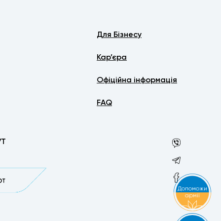
Для Бізнесу
Кар’єра
Офіційна інформація
FAQ
УТ
Допоможи
армії