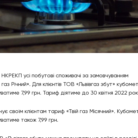
а НКРЕКП усі побутові споживачі за замовчуванням
газ Річний». Для клієнтів ТОВ «Львівгаз збут» кубоме
ватиме 7,99 грн. Тариф діятиме до 30 квітня 2022 рок
нує своїм клієнтам тариф «Твій газ Місячний». Кубоме
ватиме також 7,99 грн.