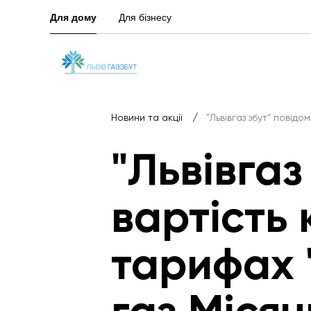
Для дому
Для бізнесу
/
Новини та акції
"Львівгаз збут" повідо
"Львівгаз
вартість 
тарифах "