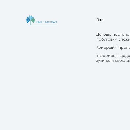
Газ
Договір постача
побутовим спож
Комерційні пропо
Інформація щодо 
зупинили свою дію