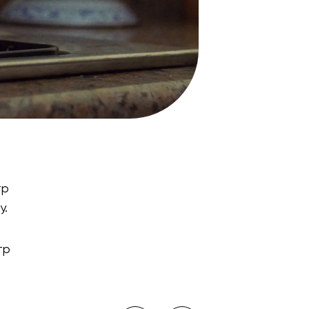
тр
у.
тр