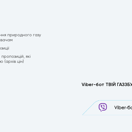
ння природного газу
ивачам
зиції
пропозицій, які
 (архів цін)
Viber-бот ТВІЙ ГАЗЗБ