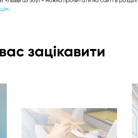
 «Львівгаз збут» можна прочитати на сайті в розділі
ції»
.
вас зацікавити