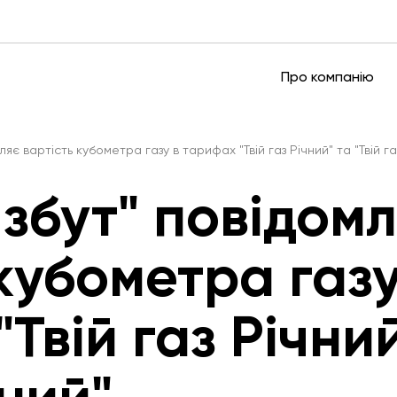
Про компанію
мляє вартість кубометра газу в тарифах "Твій газ Річний" та "Твій г
 збут" повідом
кубометра газу
Твій газ Річний