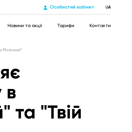
Особистий кабінет
UA
Новини та акції
Тарифи
Контакти
аз Місячний"
ляє
 в
" та "Твій