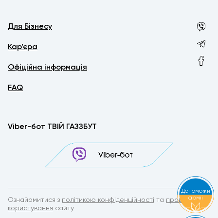
Для Бізнесу
Кар’єра
Офіційна інформація
FAQ
Viber-бот ТВІЙ ГАЗЗБУТ
Допоможи
армії
Ознайомитися з
політикою конфіденційності
та
правилами
користування
сайту