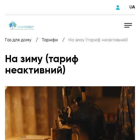
UA
/
/
Газ для дому
Тарифи
На зиму (тариф неактивний)
На зиму (тариф
неактивний)