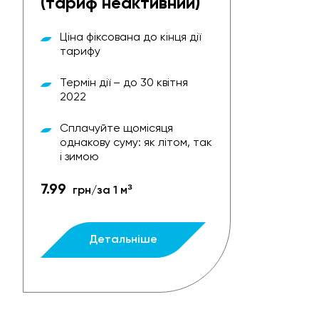
(тариф неактивний)
Ціна фіксована до кінця дії
тарифу
Термін дії – до 30 квітня
2022
Сплачуйте щомісяця
однакову суму: як літом, так
і зимою
7.99
грн/за 1 м³
Детальніше