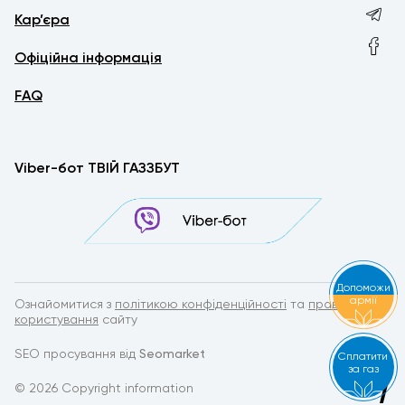
Кар’єра
Офіційна інформація
FAQ
Viber-бот ТВІЙ ГАЗЗБУТ
Допоможи
армії
Ознайомитися з
політикою конфіденційності
та
правилами
користування
сайту
SEO просування від
Seomarket
Сплатити
за газ
© 2026 Copyright information
by