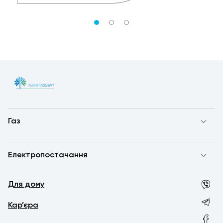
Газ
Електропостачання
Для дому
Кар’єра