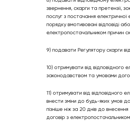
8) подавати відповідному електр
звернення, скарги та претензії,
послуг з постачання електричної
порядку вмотивовані відповіді аб
електропостачальником причин ск
9) подавати Регулятору скарги ві
10) отримувати від відповідного
законодавством та умовами догов
11) отримувати від відповідного 
внести зміни до будь-яких умов д
пізніше ніж за 20 днів до внесенн
договір з електропостачальником