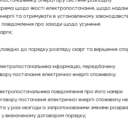
опостачальнику, оператору системи розподілу
 зокрема щодо якості електропостачання, щодо надан
 енергії та отримувати в установленому законодавст
о повідомлення про заходи щодо усунення
арги;
дповідно до порядку розгляду скарг та вирішення спор
 електропостачальника інформацію, передбачену
ору постачання електричної енергії споживачу;
електропостачальника повідомлення про його наміри
оговору постачання електричної енергії споживачу не
я та у разі незгоди із запропонованими змінами розірв
 у визначеному договором порядку;