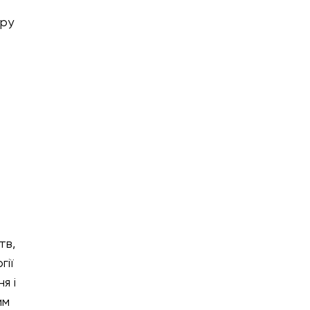
тру
тв,
гії
я і
им