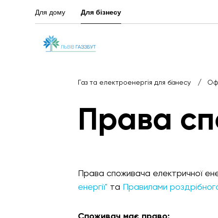
Для дому
Для бізнесу
/
Газ та електроенергія для бізнесу
Оф
Права с
Права споживача електричної енер
енергії"
та
Правилами роздрібного 
Споживач має право: