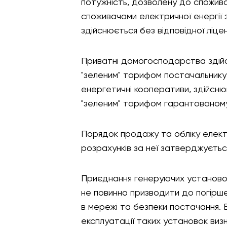
потужність, дозволену до спожив
споживачами електричної енергії з
здійснюється без відповідної ліценз
Приватні домогосподарства здійс
"зеленим" тарифом постачальнику у
енергетичні кооперативи, здійсню
"зеленим" тарифом гарантованом
Порядок продажу та обліку електр
розрахунків за неї затверджуєтьс
Приєднання генеруючих установок
не повинно призводити до погірше
в мережі та безпеки постачання. 
експлуатації таких установок ви