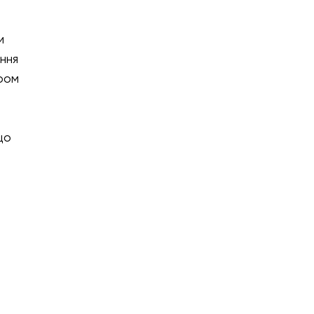
и
ння
ором
що