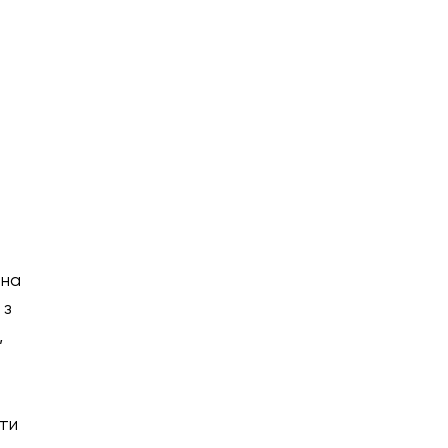
ена
 з
,
ти