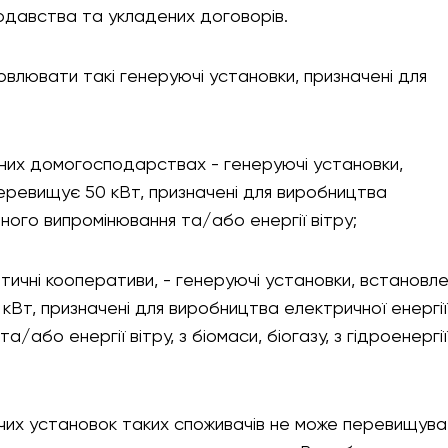
нодавства та укладених договорів.
влювати такі генеруючі установки, призначені для
тних домогосподарствах - генеруючі установки,
еревищує 50 кВт, призначені для виробництва
ячного випромінювання та/або енергії вітру;
гетичні кооперативи, - генеруючі установки, встановл
кВт, призначені для виробництва електричної енергії
/або енергії вітру, з біомаси, біогазу, з гідроенергії
чих установок таких споживачів не може перевищува